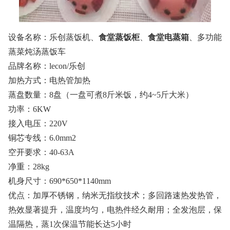
设备名称：乐创蒸饭机、
食堂蒸饭柜
、
食堂电蒸箱
、多功能
蒸菜炖汤蒸饭车
品牌名称：lecon/乐创
加热方式：电热管加热
蒸盘数量：8盘（一盘可煮8斤米饭，约4~5斤大米）
功率：6KW
接入电压：220V
铜芯专线：6.0mm2
空开要求：40-63A
净重：28kg
机身尺寸：690*650*1140mm
优点：加厚不锈钢，纳米无指纹技术；多回路速热发热管，
热效显著提升，温度均匀，电热件经久耐用；全发泡层，保
温隔热，蒸1次保温节能长达5小时